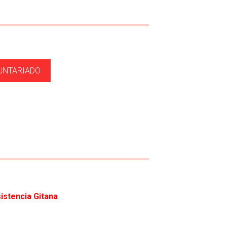
UNTARIADO
cia Gitana
.