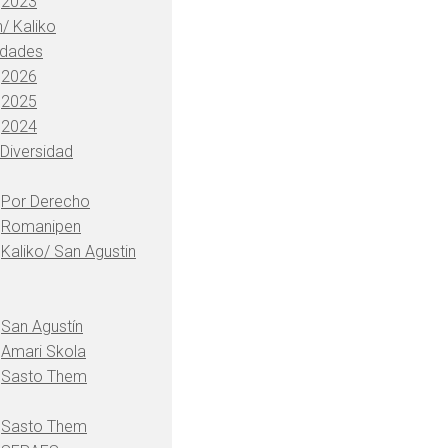
2023
/ Kaliko
idades
2026
2025
2024
 Diversidad
Por Derecho
Romanipen
Kaliko/ San Agustin
San Agustín
Amari Skola
Sasto Them
Sasto Them