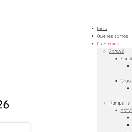
Inicio
Quiénes somos
Programas
Sarsalé
San A
Grao
26
iKumpania
Activ