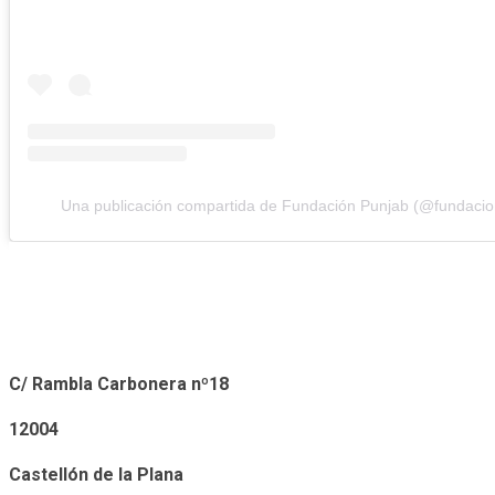
Una publicación compartida de Fundación Punjab (@fundacio
C/ Rambla Carbonera nº18
12004
Castellón de la Plana