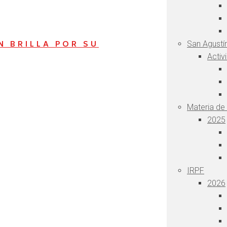
N BRILLA POR SU
San Agustín
Activ
Materia de
2025
IRPF
2026