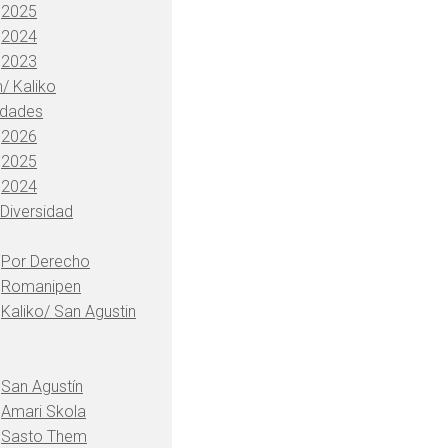
2025
2024
2023
/ Kaliko
idades
2026
2025
2024
 Diversidad
Por Derecho
Romanipen
Kaliko/ San Agustin
San Agustín
Amari Skola
Sasto Them