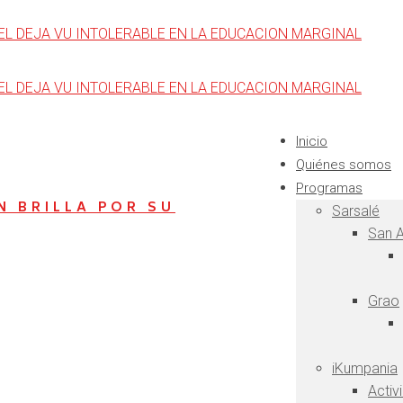
Inicio
Quiénes somos
Programas
N BRILLA POR SU
Sarsalé
San A
Grao
iKumpania
Activ