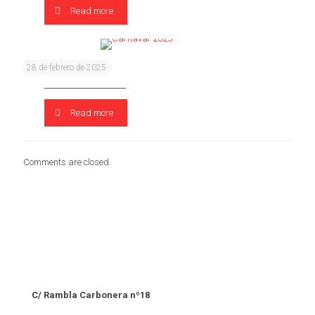
Read more
Carnaval 2025
28 de febrero de 2025
Read more
Comments are closed.
C/ Rambla Carbonera nº18