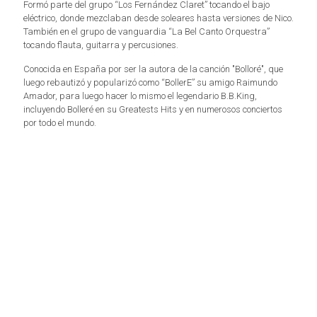
Formó parte del grupo “Los Fernández Claret” tocando el bajo
eléctrico, donde mezclaban desde soleares hasta versiones de Nico.
También en el grupo de vanguardia “La Bel Canto Orquestra”
tocando flauta, guitarra y percusiones.
Conocida en España por ser la autora de la canción "Bolloré", que
luego rebautizó y popularizó como “BollerE” su amigo Raimundo
Amador, para luego hacer lo mismo el legendario B.B.King,
incluyendo Bolleré en su Greatests Hits y en numerosos conciertos
por todo el mundo.