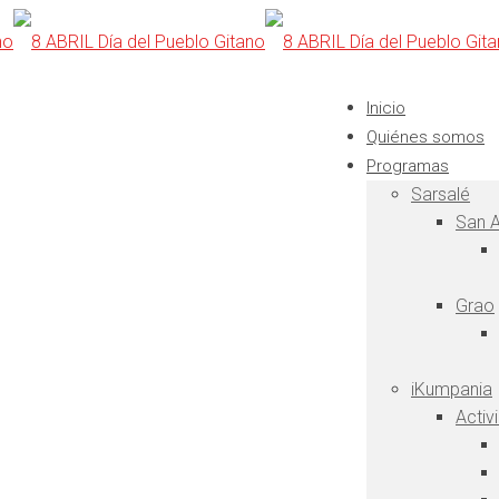
Inicio
Quiénes somos
Programas
Sarsalé
San A
Grao
iKumpania
Activ