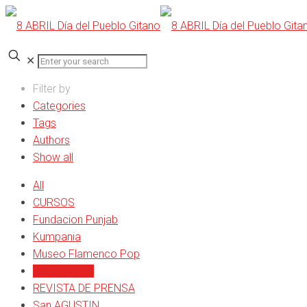
✕
Filter by
Categories
Tags
Authors
Show all
All
CURSOS
Fundacion Punjab
Kumpania
Museo Flamenco Pop
PROYECTOS
REVISTA DE PRENSA
San AGUSTIN