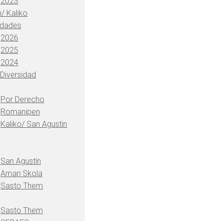
2023
/ Kaliko
idades
2026
2025
2024
 Diversidad
Por Derecho
Romanipen
Kaliko/ San Agustin
San Agustín
Amari Skola
Sasto Them
Sasto Them