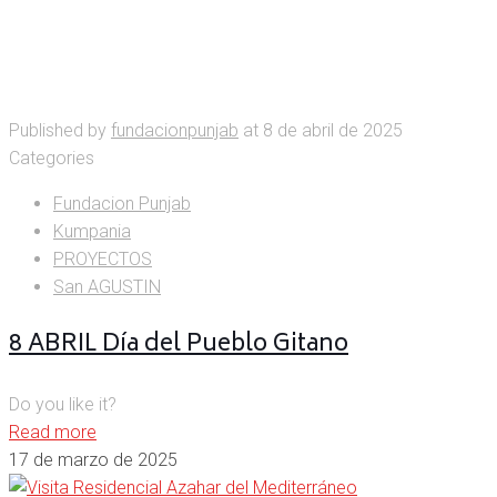
Published by
fundacionpunjab
at
8 de abril de 2025
Categories
Fundacion Punjab
Kumpania
PROYECTOS
San AGUSTIN
8 ABRIL Día del Pueblo Gitano
Do you like it?
Read more
17 de marzo de 2025